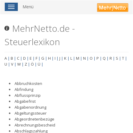
Menü
Toggle
navigation
MehrNetto.de -
Steuerlexikon
A
|
B
|
C
|
D
|
E
|
F
|
G
|
H
|
I
|
J
|
K
|
L
|
M
|
N
|
O
|
P
|
Q
|
R
|
S
|
T
|
U
|
V
|
W
|
Z
|
Ö
|
Ü
|
Abbruchkosten
Abfindung
Abflussprinzip
Abgabefrist
Abgabenordnung
Abgeltungssteuer
Abgeordnetenbezüge
Abrechnungsbescheid
Abschlagszahlung