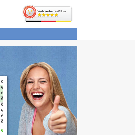
 €
 €
 €
 €
 €
 €
 €
 €
 €