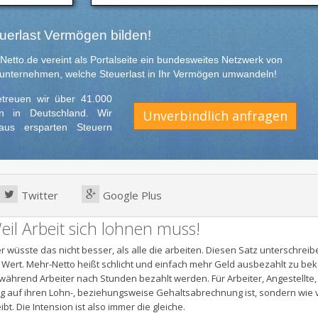
uerlast Vermögen bilden!
etto.de vereint als Portalseite ein bundesweites Netzwerk von
unternehmen, welche Steuerlast in Ihr Vermögen umwandeln!
etreuen wir über 41.000
n in Deutschland. Wir
Unverbindlich anfragen
us ersparten Steuern
Twitter
Google Plus
eil Arbeit sich lohnen muss!
r wüsste das nicht besser, als alle die arbeiten. Diesen Satz unterschrei
n Wert. Mehr-Netto heißt schlicht und einfach mehr Geld ausbezahlt zu b
 während Arbeiter nach Stunden bezahlt werden. Für Arbeiter, Angestellte
g auf ihren Lohn-, beziehungsweise Gehaltsabrechnung ist, sondern wie vi
t. Die Intension ist also immer die gleiche.