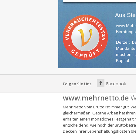
Aus Ste
www.MehrN
Beratungs
Derzeit b
Mandante
machen a
Kapital.
Facebook
Folgen Sie Uns
www.mehrnetto.de
W
Mehr Netto vom Brutto ist immer gut. We
gleichermaßen. Getane Arbeit hat ihre
erhalten einen monatliches Festgehalt,
entscheidend, wie hoch der Bruttobetra
Decken ihrer Lebenshaltungskosten bleib