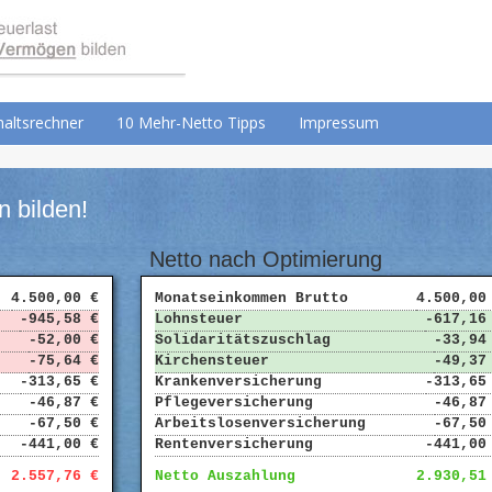
altsrechner
10 Mehr-Netto Tipps
Impressum
 bilden!
Netto nach Optimierung
4.500,00 €
Monatseinkommen Brutto
4.500,00
-945,58 €
Lohnsteuer
-617,16
-52,00 €
Solidaritätszuschlag
-33,94
-75,64 €
Kirchensteuer
-49,37
-313,65 €
Krankenversicherung
-313,65
-46,87 €
Pflegeversicherung
-46,87
-67,50 €
Arbeitslosenversicherung
-67,50
-441,00 €
Rentenversicherung
-441,00
2.557,76 €
Netto Auszahlung
2.930,51