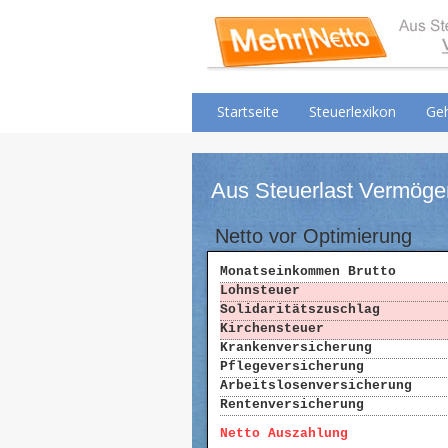
Startseite
Steuerlexikon
Geh
Aus Steuerlast Vermögen
Netto vor Optimierung
Monatseinkommen Brutto
Lohnsteuer
Solidaritätszuschlag
Kirchensteuer
Krankenversicherung
Pflegeversicherung
Arbeitslosenversicherung
Rentenversicherung
Netto Auszahlung