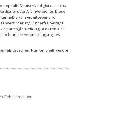
desrepublik Deutschland gibt es sechs
verdiener oder Alleinverdiener. Diese
nteilmäßig vom Arbeitgeber und
osenversicherung. Kinderfreibeträge
 Sparmöglichkeiten gibt es reichlich.
nauso führt die Veranschlagung des
iemals täuschen. Nur wer weiß, welche
um Gehaltsrechner