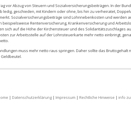
etrag vor Abzug von Steuern und Sozialversicherungsbeiträgen. In der Bun
b ledig, geschieden, mit Kindern oder ohne, bis hin zu verheiratet, Doppel
rmerkt. Sozialversicherungsbeiträge sind Lohnnebenkosten und werden a
en beispielsweise Rentenversicherung, Krankenversicherung und Arbeitsl
n sich auf die Höhe der Kirchensteuer und des Solidaritätszuschlages aus.
sten zur Arbeitsstelle auf der Lohnsteuerkarte mehr netto einbringt, ge
etto.
ndlungen muss mehr netto raus springen. Daher sollte das Bruttogehalt n
 Geldbeutel.
Home
|
Datenschutzerklärung
|
Impressum
|
Rechtliche Hinweise
|
info z