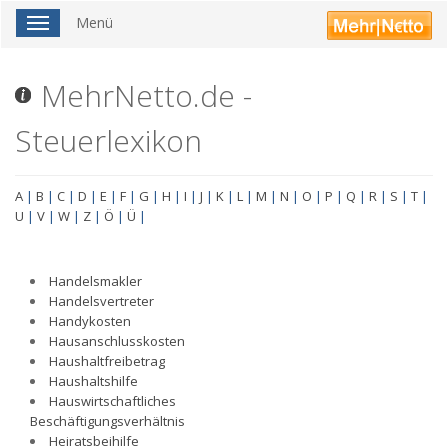
Menü
Toggle
navigation
MehrNetto.de -
Steuerlexikon
A
|
B
|
C
|
D
|
E
|
F
|
G
|
H
|
I
|
J
|
K
|
L
|
M
|
N
|
O
|
P
|
Q
|
R
|
S
|
T
|
U
|
V
|
W
|
Z
|
Ö
|
Ü
|
Handelsmakler
Handelsvertreter
Handykosten
Hausanschlusskosten
Haushaltfreibetrag
Haushaltshilfe
Hauswirtschaftliches
Beschäftigungsverhältnis
Heiratsbeihilfe