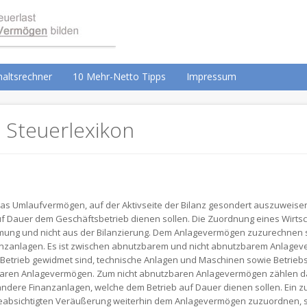
altsrechner
10 Mehr-Netto Tipps
Impressum
 Steuerlexikon
as Umlaufvermögen, auf der Aktivseite der Bilanz gesondert auszuweis
f Dauer dem Geschäftsbetrieb dienen sollen. Die Zuordnung eines Wirt
mmung und nicht aus der Bilanzierung. Dem Anlagevermögen zuzurechnen 
nanzanlagen. Es ist zwischen abnutzbarem und nicht abnutzbarem Anlage
Betrieb gewidmet sind, technische Anlagen und Maschinen sowie Betrieb
aren Anlagevermögen. Zum nicht abnutzbaren Anlagevermögen zählen d
andere Finanzanlagen, welche dem Betrieb auf Dauer dienen sollen. Ei
r beabsichtigten Veräußerung weiterhin dem Anlagevermögen zuzuordnen, s