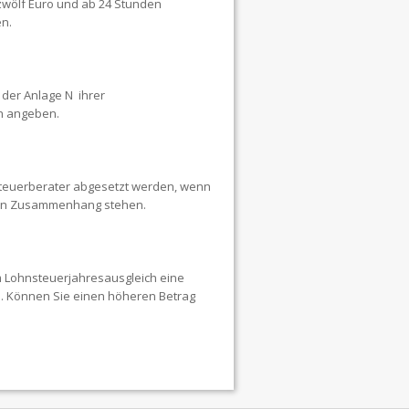
zwölf Euro und ab 24 Stunden
n.
 der Anlage N ihrer
h angeben.
teuerberater abgesetzt werden, wenn
it in Zusammenhang stehen.
m Lohnsteuerjahresausgleich eine
n. Können Sie einen höheren Betrag