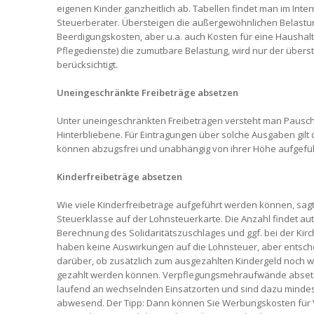
eigenen Kinder ganzheitlich ab. Tabellen findet man im Inte
Steuerberater. Übersteigen die außergewöhnlichen Belastun
Beerdigungskosten, aber u.a. auch Kosten für eine Haushalt
Pflegedienste) die zumutbare Belastung, wird nur der über
berücksichtigt.
Uneingeschränkte Freibeträge absetzen
Unter uneingeschränkten Freibeträgen versteht man Pausch
Hinterbliebene. Für Eintragungen über solche Ausgaben gilt 
können abzugsfrei und unabhängig von ihrer Höhe aufgefü
Kinderfreibeträge absetzen
Wie viele Kinderfreibeträge aufgeführt werden können, sagt
Steuerklasse auf der Lohnsteuerkarte. Die Anzahl findet au
Berechnung des Solidaritätszuschlages und ggf. bei der Kirc
haben keine Auswirkungen auf die Lohnsteuer, aber entsch
darüber, ob zusätzlich zum ausgezahlten Kindergeld noch we
gezahlt werden können. Verpflegungsmehraufwände absetz
laufend an wechselnden Einsatzorten und sind dazu minde
abwesend. Der Tipp: Dann können Sie Werbungskosten für