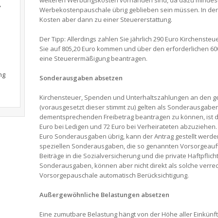
weiteren Werbungskosten vorhanden sind, da dazu mindest
,
Werbekostenpauschale übrig geblieben sein müssen. In der
Kosten aber dann zu einer Steuererstattung.
Der Tipp: Allerdings zahlen Sie jährlich 290 Euro Kirchensteu
Sie auf 805,20 Euro kommen und über den erforderlichen 60
eine Steuerermäßigung beantragen.
ng
Sonderausgaben absetzen
Kirchensteuer, Spenden und Unterhaltszahlungen an den 
(vorausgesetzt dieser stimmt zu) gelten als Sonderausgabe
dementsprechenden Freibetrag beantragen zu können, ist 
Euro bei Ledigen und 72 Euro bei Verheirateten abzuziehen
Euro Sonderausgaben übrig, kann der Antrag gestellt werden
speziellen Sonderausgaben, die so genannten Vorsorgeau
Beiträge in die Sozialversicherung und die private Haftpflic
Sonderausgaben, können aber nicht direkt als solche verre
Vorsorgepauschale automatisch Berücksichtigung.
Außergewöhnliche Belastungen absetzen
Eine zumutbare Belastung hängt von der Höhe aller Einkünft