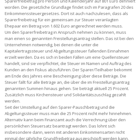
Sparerfreibetrag pro Person und Kalenderjahr auf 801 Euro definiert
worden. Die gesetzliche Grundlage findet sich im Paragrafen 20 des
Einkommenssteuergesetzes. Dort ist auch nachzulesen, dass als
Sparerfreibetrag für ein gemeinsam zur Steuer veranlagten
Ehepaar ein Betrag von 1.602 Euro angerechnet werden muss.
Um den Sparerfreibetrag in Anspruch nehmen zu können, muss
man einen so genannten Freistellungsantrag stellen. Das ist bei den
Unternehmen notwendig, bei denen die unter die
Kapitalertragssteuer und Abgeltungssteuer fallenden Einnahmen
erzielt werden. Da es sich in beiden Fällen um eine Quellensteuer
handelt, sind sie verpflichtet, die Steuer im Namen und Auftrag des
Kunden an den Fiskus abzuführen. Der Sparer/Teilhaber bekommt
am Ende des Jahres eine Bescheinigung über diese Beträge. Die
Steuer fällt für alle Beträge an, die über die im Freistellungsantrag
genannten Summen hinaus gehen. Sie beträgt aktuell 25 Prozent.
Zusätzlich muss Kirchensteuer und Solidaritätszuschlag gezahlt
werden.
Seit der Umstellung auf den Sparer-Pauschbetrag und die
Abgeltungssteuer muss man die 25 Prozent nicht mehr hinnehmen.
Alternativ kann beim Finanzamt auch die Verrechnung über den
persönlichen Steuersatz beantragt werden. Das lohnt sich
insbesondere dann, wenn mit anderen Einkommensarten nicht
einmal der jährliche Grundfreibetrag ausgeschöpft werden kann.