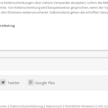
ne Kettenschenkungen über nähere Verwandte akzeptiert, sofern die Mitte
nte. Von Kettenschenkung wird beispielsweise gesprochen, wenn der Va
n den Ehemann weiterverschenkt. Selbstredend gehen die erhofften Steuer
Freibetrag
Twitter
Google Plus
Home
|
Datenschutzerklärung
|
Impressum
|
Rechtliche Hinweise
|
info z