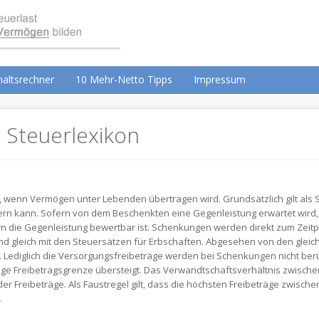
altsrechner
10 Mehr-Netto Tipps
Impressum
 Steuerlexikon
wenn Vermögen unter Lebenden übertragen wird. Grundsätzlich gilt als S
hern kann. Sofern von dem Beschenkten eine Gegenleistung erwartet wird
fern die Gegenleistung bewertbar ist. Schenkungen werden direkt zum Zeit
nd gleich mit den Steuersätzen für Erbschaften. Abgesehen von den glei
. Lediglich die Versorgungsfreibeträge werden bei Schenkungen nicht berücks
ltige Freibetragsgrenze übersteigt. Das Verwandtschaftsverhältnis zwi
r Freibeträge. Als Faustregel gilt, dass die höchsten Freibeträge zwisch
.