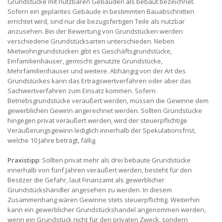
Grundstücke mit nutzbaren Gebäuden als bebaut bezeichnet.
Sofern ein geplantes Gebäude in bestimmten Bauabschnitten
errichtet wird, sind nur die bezugsfertigen Teile als nutzbar
anzusehen. Bei der Bewertung von Grundstücken werden
verschiedene Grundstücksarten unterschieden. Neben
Mietwohngrundstücken gibt es Geschäftsgrundstücke,
Einfamilienhäuser, gemischt genutzte Grundstücke,
Mehrfamilienhäuser und weitere. Abhängig von der Art des
Grundstückes kann das Ertragswertverfahren oder aber das
Sachwertverfahren zum Einsatz kommen. Sofern
Betriebsgrundstücke veräußert werden, müssen die Gewinne dem
gewerblichen Gewinn angerechnet werden. Sollten Grundstücke
hingegen privat veräußert werden, wird der steuerpflichtige
Veräußerungsgewinn lediglich innerhalb der Spekulationsfrist,
welche 10 Jahre beträgt, fällig.
Praxistipp
: Sollten privat mehr als drei bebaute Grundstücke
innerhalb von fünf Jahren veräußert werden, besteht für den
Besitzer die Gefahr, laut Finanzamt als gewerblicher
Grundstückshändler angesehen zu werden. In diesem
Zusammenhang wären Gewinne stets steuerpflichtig. Weiterhin
kann ein gewerblicher Grundstückshandel angenommen werden,
wenn ein Grundstück nicht für den privaten Zweck, sondern